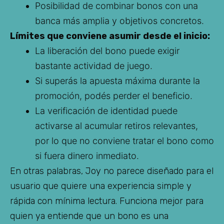
Posibilidad de combinar bonos con una
banca más amplia y objetivos concretos.
Límites que conviene asumir desde el inicio:
La liberación del bono puede exigir
bastante actividad de juego.
Si superás la apuesta máxima durante la
promoción, podés perder el beneficio.
La verificación de identidad puede
activarse al acumular retiros relevantes,
por lo que no conviene tratar el bono como
si fuera dinero inmediato.
En otras palabras, Joy no parece diseñado para el
usuario que quiere una experiencia simple y
rápida con mínima lectura. Funciona mejor para
quien ya entiende que un bono es una