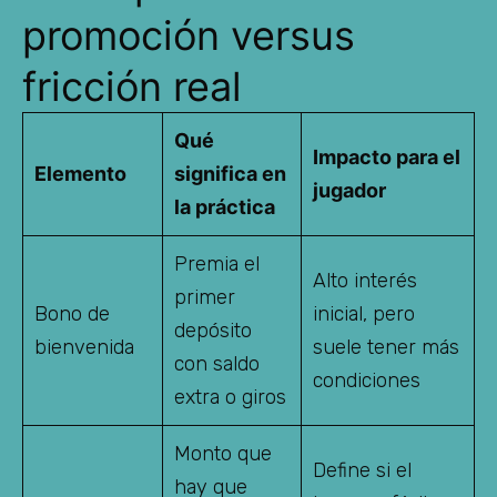
promoción versus
fricción real
Qué
Impacto para el
Elemento
significa en
jugador
la práctica
Premia el
Alto interés
primer
Bono de
inicial, pero
depósito
bienvenida
suele tener más
con saldo
condiciones
extra o giros
Monto que
Define si el
hay que