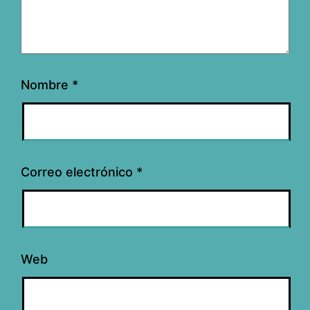
Nombre
*
Correo electrónico
*
Web