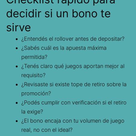
decidir si un bono te
sirve
¿Entendés el rollover antes de depositar?
¿Sabés cuál es la apuesta máxima
permitida?
¿Tenés claro qué juegos aportan mejor al
requisito?
¿Revisaste si existe tope de retiro sobre la
promoción?
¿Podés cumplir con verificación si el retiro
la exige?
¿El bono encaja con tu volumen de juego
real, no con el ideal?