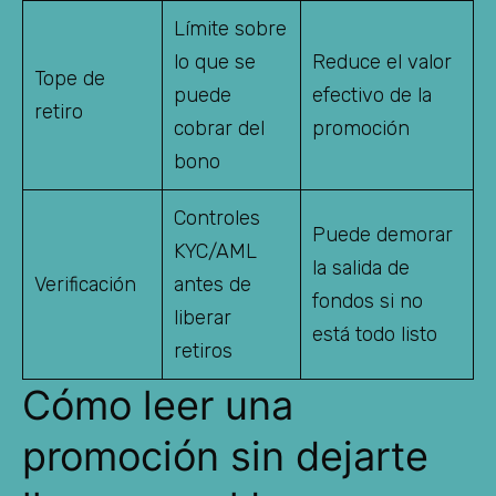
Límite sobre
lo que se
Reduce el valor
Tope de
puede
efectivo de la
retiro
cobrar del
promoción
bono
Controles
Puede demorar
KYC/AML
la salida de
Verificación
antes de
fondos si no
liberar
está todo listo
retiros
Cómo leer una
promoción sin dejarte