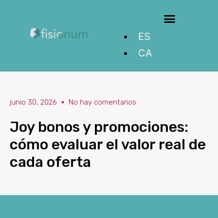
ES
CA
junio 30, 2026
No hay comentarios
Joy bonos y promociones:
cómo evaluar el valor real de
cada oferta