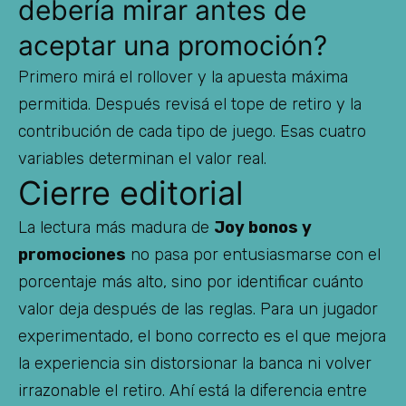
debería mirar antes de
aceptar una promoción?
Primero mirá el rollover y la apuesta máxima
permitida. Después revisá el tope de retiro y la
contribución de cada tipo de juego. Esas cuatro
variables determinan el valor real.
Cierre editorial
La lectura más madura de
Joy bonos y
promociones
no pasa por entusiasmarse con el
porcentaje más alto, sino por identificar cuánto
valor deja después de las reglas. Para un jugador
experimentado, el bono correcto es el que mejora
la experiencia sin distorsionar la banca ni volver
irrazonable el retiro. Ahí está la diferencia entre