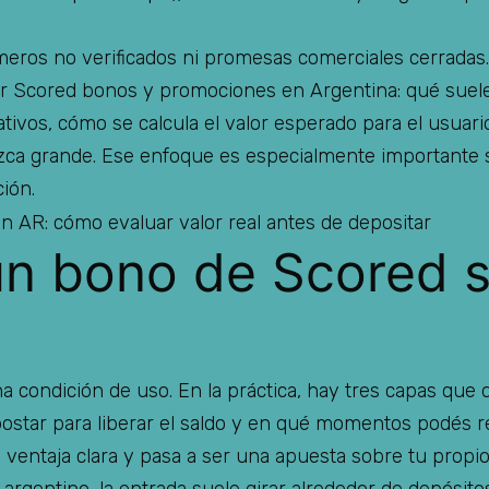
eros no verificados ni promesas comerciales cerradas.
rar Scored bonos y promociones en Argentina: qué suele 
tivos, cómo se calcula el valor esperado para el usuar
ca grande. Ese enfoque es especialmente importante s
ión.
n bono de Scored s
a condición de uso. En la práctica, hay tres capas que 
ostar para liberar el saldo y en qué momentos podés re
a ventaja clara y pasa a ser una apuesta sobre tu propi
argentino, la entrada suele girar alrededor de depósit