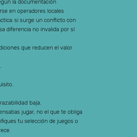
según la documentación
rse en operadores locales
tica: si surge un conflicto con
 diferencia no invalida por sí
ndiciones que reducen el valor
.
isito.
razabilidad baja.
ensabas jugar, no el que te obliga
fiques tu selección de juegos o
rece.