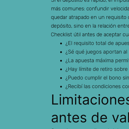
más comunes: confundir velocidad
quedar atrapado en un requisito d
depósito, sino en la relación entr
Checklist útil antes de aceptar cu
¿El requisito total de apu
¿Sé qué juegos aportan al
¿La apuesta máxima permit
¿Hay límite de retiro sobr
¿Puedo cumplir el bono sin
¿Recibí las condiciones co
Limitacione
antes de va