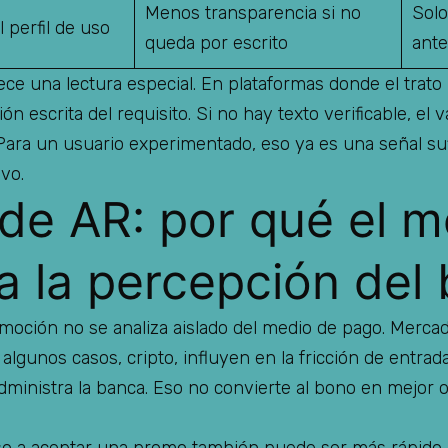
Menos transparencia si no
Solo
 perfil de uso
queda por escrito
ante
e una lectura especial. En plataformas donde el trato
ón escrita del requisito. Si no hay texto verificable, e
Para un usuario experimentado, eso ya es una señal sufi
ivo.
 de AR: por qué el 
 la percepción del
omoción no se analiza aislado del medio de pago. Merc
algunos casos, cripto, influyen en la fricción de entrada
dministra la banca. Eso no convierte al bono en mejor o
ulso a aceptar una promo también puede ser más rápido.