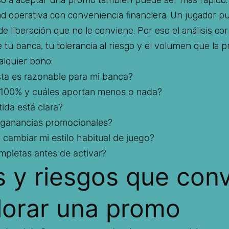
 operativa con conveniencia financiera. Un jugador pu
e liberación que no le conviene. Por eso el análisis c
e tu banca, tu tolerancia al riesgo y el volumen que la 
alquier bono:
esta es razonable para mi banca?
 100% y cuáles aportan menos o nada?
ida está clara?
e ganancias promocionales?
 cambiar mi estilo habitual de juego?
mpletas antes de activar?
s y riesgos que conv
lorar una promo