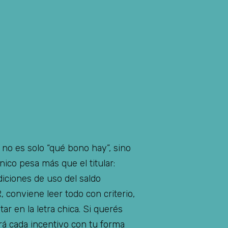
no es solo “qué bono hay”, sino
ico pesa más que el titular:
ndiciones de uso del saldo
 conviene leer todo con criterio,
ar en la letra chica. Si querés
á cada incentivo con tu forma