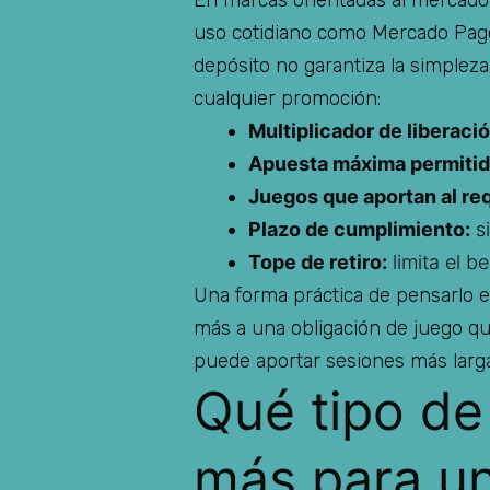
uso cotidiano como Mercado Pago 
depósito no garantiza la simpleza
cualquier promoción:
Multiplicador de liberació
Apuesta máxima permitid
Juegos que aportan al req
Plazo de cumplimiento:
si
Tope de retiro:
limita el b
Una forma práctica de pensarlo e
más a una obligación de juego que
puede aportar sesiones más larg
Qué tipo de
más para un