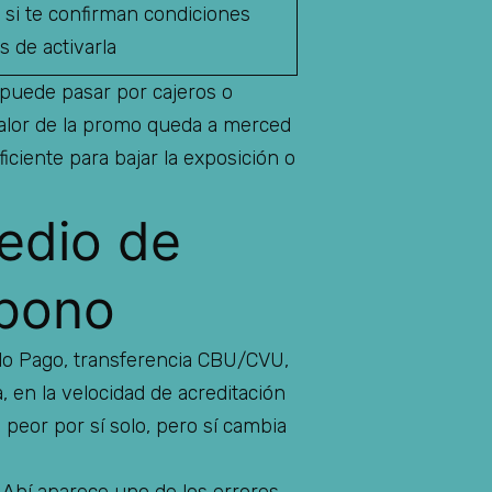
 si te confirman condiciones
s de activarla
 puede pasar por cajeros o
l valor de la promo queda a merced
ciente para bajar la exposición o
medio de
 bono
ado Pago, transferencia CBU/CVU,
, en la velocidad de acreditación
 peor por sí solo, pero sí cambia
 Ahí aparece uno de los errores