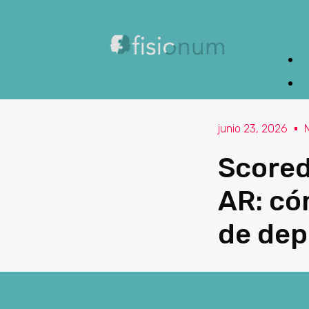
junio 23, 2026
Scored
AR: có
de dep