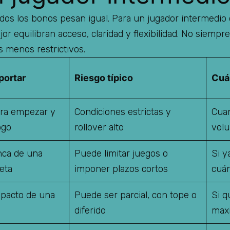
odos los bonos pesan igual. Para un jugador intermedio
or equilibran acceso, claridad y flexibilidad. No siemp
 menos restrictivos.
portar
Riesgo típico
Cuá
ara empezar y
Condiciones estrictas y
Cuan
ogo
rollover alto
volu
nca de una
Puede limitar juegos o
Si y
eta
imponer plazos cortos
cuá
mpacto de una
Puede ser parcial, con tope o
Si q
diferido
max