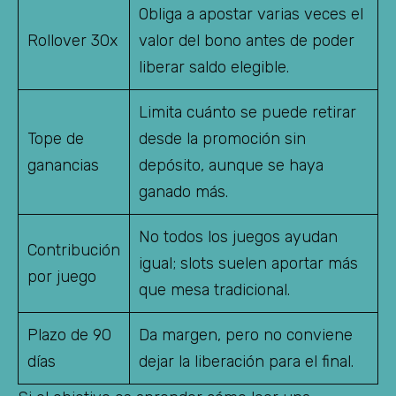
Obliga a apostar varias veces el
Rollover 30x
valor del bono antes de poder
liberar saldo elegible.
Limita cuánto se puede retirar
Tope de
desde la promoción sin
ganancias
depósito, aunque se haya
ganado más.
No todos los juegos ayudan
Contribución
igual; slots suelen aportar más
por juego
que mesa tradicional.
Plazo de 90
Da margen, pero no conviene
días
dejar la liberación para el final.