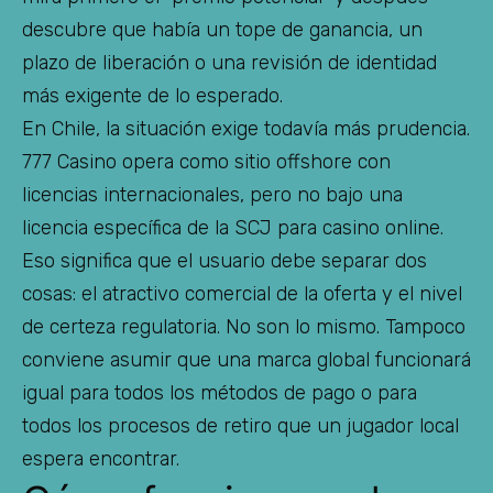
descubre que había un tope de ganancia, un
plazo de liberación o una revisión de identidad
más exigente de lo esperado.
En Chile, la situación exige todavía más prudencia.
777 Casino opera como sitio offshore con
licencias internacionales, pero no bajo una
licencia específica de la SCJ para casino online.
Eso significa que el usuario debe separar dos
cosas: el atractivo comercial de la oferta y el nivel
de certeza regulatoria. No son lo mismo. Tampoco
conviene asumir que una marca global funcionará
igual para todos los métodos de pago o para
todos los procesos de retiro que un jugador local
espera encontrar.