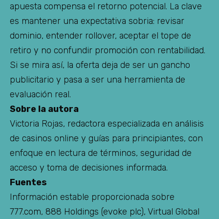
apuesta compensa el retorno potencial. La clave
es mantener una expectativa sobria: revisar
dominio, entender rollover, aceptar el tope de
retiro y no confundir promoción con rentabilidad.
Si se mira así, la oferta deja de ser un gancho
publicitario y pasa a ser una herramienta de
evaluación real.
Sobre la autora
Victoria Rojas, redactora especializada en análisis
de casinos online y guías para principiantes, con
enfoque en lectura de términos, seguridad de
acceso y toma de decisiones informada.
Fuentes
Información estable proporcionada sobre
777.com, 888 Holdings (evoke plc), Virtual Global