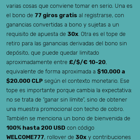
varias cosas que conviene tomar en serio. Una es
el bono de
77 giros gratis
al registrarse, con
ganancias convertidas a bono y sujetas a un
requisito de apuesta de
30x
. Otra es el tope de
retiro para las ganancias derivadas del bono sin
depósito, que puede quedar limitado
aproximadamente entre
£/$/€ 10-20
,
equivalente de forma aproximada a
$10.000 a
$20.000 CLP
según el contexto monetario. Ese
tope es importante porque cambia la expectativa:
no se trata de “ganar sin límite”, sino de obtener
una muestra promocional con techo de cobro.
También se menciona un bono de bienvenida de
100% hasta 200 USD
con código
WELCOME777
, rollover de
30x
y contribuciones