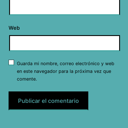
Web
Guarda mi nombre, correo electrónico y web
en este navegador para la próxima vez que
comente.