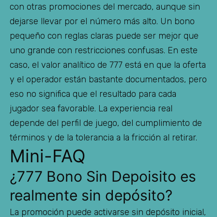
con otras promociones del mercado, aunque sin
dejarse llevar por el número más alto. Un bono
pequeño con reglas claras puede ser mejor que
uno grande con restricciones confusas. En este
caso, el valor analítico de 777 está en que la oferta
y el operador están bastante documentados, pero
eso no significa que el resultado para cada
jugador sea favorable. La experiencia real
depende del perfil de juego, del cumplimiento de
términos y de la tolerancia a la fricción al retirar.
Mini-FAQ
¿777 Bono Sin Depoisito es
realmente sin depósito?
La promoción puede activarse sin depósito inicial,