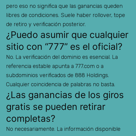
pero eso no significa que las ganancias queden
libres de condiciones. Suele haber rollover, tope
de retiro y verificación posterior.
¿Puedo asumir que cualquier
sitio con “777” es el oficial?
No. La verificación del dominio es esencial. La
referencia estable apunta a 777.com o a
subdominios verificados de 888 Holdings.
Cualquier coincidencia de palabras no basta.
¿Las ganancias de los giros
gratis se pueden retirar
completas?
No necesariamente. La información disponible