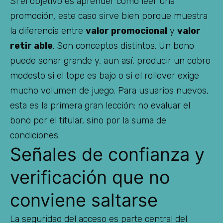
Si el objetivo es aprender cómo leer una
promoción, este caso sirve bien porque muestra
la diferencia entre
valor promocional
y
valor
retir able
. Son conceptos distintos. Un bono
puede sonar grande y, aun así, producir un cobro
modesto si el tope es bajo o si el rollover exige
mucho volumen de juego. Para usuarios nuevos,
esta es la primera gran lección: no evaluar el
bono por el titular, sino por la suma de
condiciones.
Señales de confianza y
verificación que no
conviene saltarse
La seguridad del acceso es parte central del