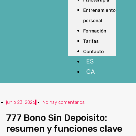
Entrenamiento
personal
Formación
Tarifas
Contacto
ES
CA
junio 23, 2026
No hay comentarios
777 Bono Sin Depoisito:
resumen y funciones clave