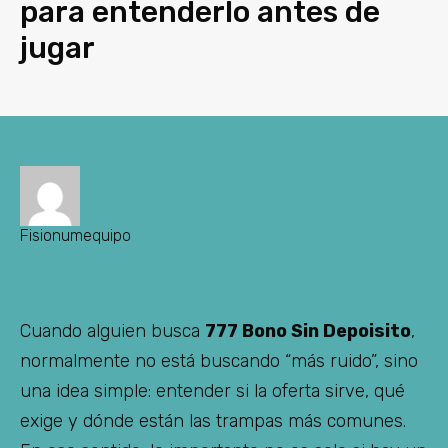
para entenderlo antes de
jugar
Fisionumequipo
Cuando alguien busca
777 Bono Sin Depoisito
,
normalmente no está buscando “más ruido”, sino
una idea simple: entender si la oferta sirve, qué
exige y dónde están las trampas más comunes.