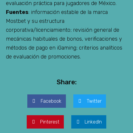
evaluación práctica para jugadores de México.
Fuentes
: información estable de la marca
Mostbet y su estructura
corporativa/licenciamiento; revisión general de
mecánicas habituales de bonos, verificaciones y
métodos de pago en iGaming; criterios analíticos
de evaluación de promociones.
Share:
Facebook
Twitter
Pinterest
LinkedIn