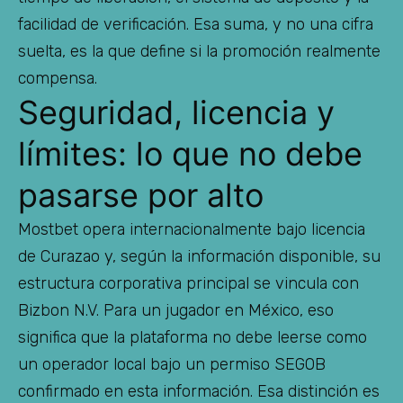
facilidad de verificación. Esa suma, y no una cifra
suelta, es la que define si la promoción realmente
compensa.
Seguridad, licencia y
límites: lo que no debe
pasarse por alto
Mostbet opera internacionalmente bajo licencia
de Curazao y, según la información disponible, su
estructura corporativa principal se vincula con
Bizbon N.V. Para un jugador en México, eso
significa que la plataforma no debe leerse como
un operador local bajo un permiso SEGOB
confirmado en esta información. Esa distinción es