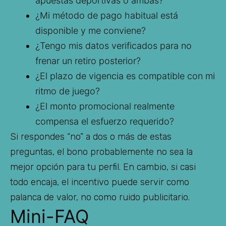
apuestas deportivas o ambas?
¿Mi método de pago habitual está
disponible y me conviene?
¿Tengo mis datos verificados para no
frenar un retiro posterior?
¿El plazo de vigencia es compatible con mi
ritmo de juego?
¿El monto promocional realmente
compensa el esfuerzo requerido?
Si respondes “no” a dos o más de estas
preguntas, el bono probablemente no sea la
mejor opción para tu perfil. En cambio, si casi
todo encaja, el incentivo puede servir como
palanca de valor, no como ruido publicitario.
Mini-FAQ