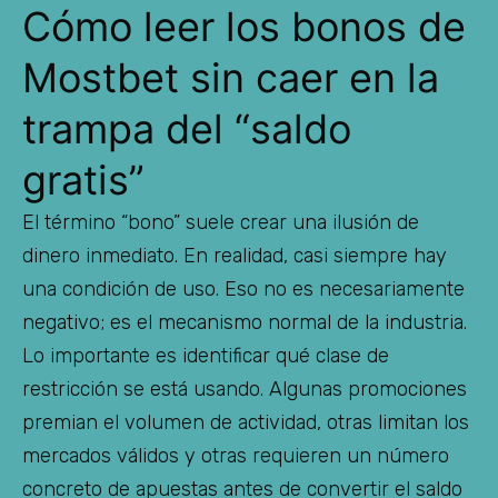
Cómo leer los bonos de
Mostbet sin caer en la
trampa del “saldo
gratis”
El término “bono” suele crear una ilusión de
dinero inmediato. En realidad, casi siempre hay
una condición de uso. Eso no es necesariamente
negativo; es el mecanismo normal de la industria.
Lo importante es identificar qué clase de
restricción se está usando. Algunas promociones
premian el volumen de actividad, otras limitan los
mercados válidos y otras requieren un número
concreto de apuestas antes de convertir el saldo