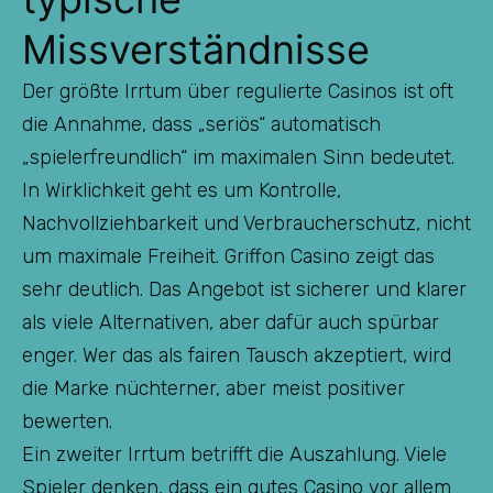
Missverständnisse
Der größte Irrtum über regulierte Casinos ist oft
die Annahme, dass „seriös“ automatisch
„spielerfreundlich“ im maximalen Sinn bedeutet.
In Wirklichkeit geht es um Kontrolle,
Nachvollziehbarkeit und Verbraucherschutz, nicht
um maximale Freiheit. Griffon Casino zeigt das
sehr deutlich. Das Angebot ist sicherer und klarer
als viele Alternativen, aber dafür auch spürbar
enger. Wer das als fairen Tausch akzeptiert, wird
die Marke nüchterner, aber meist positiver
bewerten.
Ein zweiter Irrtum betrifft die Auszahlung. Viele
Spieler denken, dass ein gutes Casino vor allem