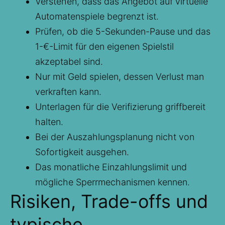
Verstehen, dass das Angebot auf virtuelle
Automatenspiele begrenzt ist.
Prüfen, ob die 5-Sekunden-Pause und das
1-€-Limit für den eigenen Spielstil
akzeptabel sind.
Nur mit Geld spielen, dessen Verlust man
verkraften kann.
Unterlagen für die Verifizierung griffbereit
halten.
Bei der Auszahlungsplanung nicht von
Sofortigkeit ausgehen.
Das monatliche Einzahlungslimit und
mögliche Sperrmechanismen kennen.
Risiken, Trade-offs und
typische