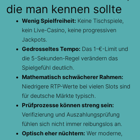
die man kennen sollte
Wenig Spielfreiheit:
Keine Tischspiele,
kein Live-Casino, keine progressiven
Jackpots.
Gedrosseltes Tempo:
Das 1-€-Limit und
die 5-Sekunden-Regel verändern das
Spielgefühl deutlich.
Mathematisch schwächerer Rahmen:
Niedrigere RTP-Werte bei vielen Slots sind
für deutsche Märkte typisch.
Prüfprozesse können streng sein:
Verifizierung und Auszahlungsprüfung
fühlen sich nicht immer reibungslos an.
Optisch eher nüchtern:
Wer moderne,