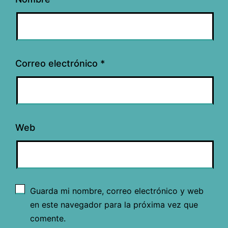
Correo electrónico
*
Web
Guarda mi nombre, correo electrónico y web
en este navegador para la próxima vez que
comente.