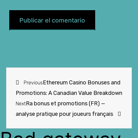
Ethereum Casino Bonuses and
Previous
Promotions: A Canadian Value Breakdown
Ra bonus et promotions (FR) —
Next
analyse pratique pour joueurs français