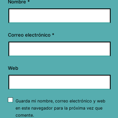
Nombre
*
Correo electrónico
*
Web
Guarda mi nombre, correo electrónico y web
en este navegador para la próxima vez que
comente.