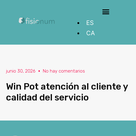
Equipo fisionum
Entrenamiento personal
ES
CA
junio 30, 2026
No hay comentarios
Win Pot atención al cliente y
calidad del servicio