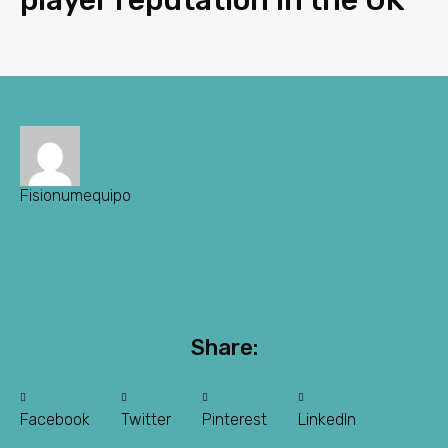
player reputation in the UK
Fisionumequipo
Share:
Facebook
Twitter
Pinterest
LinkedIn