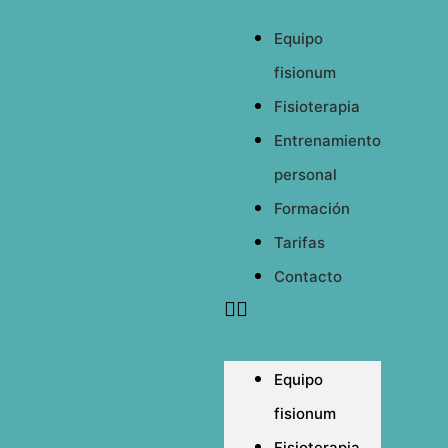
Equipo
fisionum
Fisioterapia
Entrenamiento
personal
Formación
Tarifas
Contacto
Equipo
fisionum
Fisioterapia