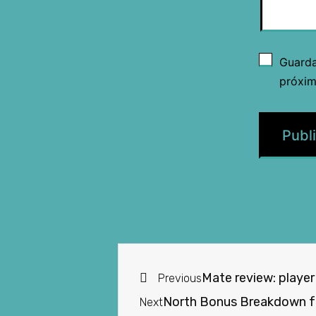
Guarda
próxim
Mate review: player
Previous
North Bonus Breakdown fo
Next