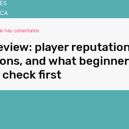
ES
CA
No hay comentarios
eview: player reputation
cons, and what beginne
 check first