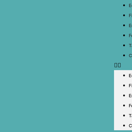
E
F
E
F
T
C
E
F
E
F
T
C