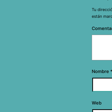
Tu direcci
están mar
Comenta
Nombre
Web