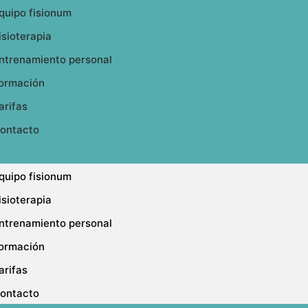
quipo fisionum
isioterapia
ntrenamiento personal
ormación
arifas
ontacto
quipo fisionum
isioterapia
ntrenamiento personal
ormación
arifas
ontacto