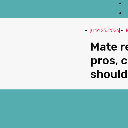
junio 23, 2026
Mate r
pros, 
should