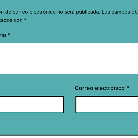
ón de correo electrónico no será publicada.
Los campos obl
cados con
*
rio
*
*
Correo electrónico
*