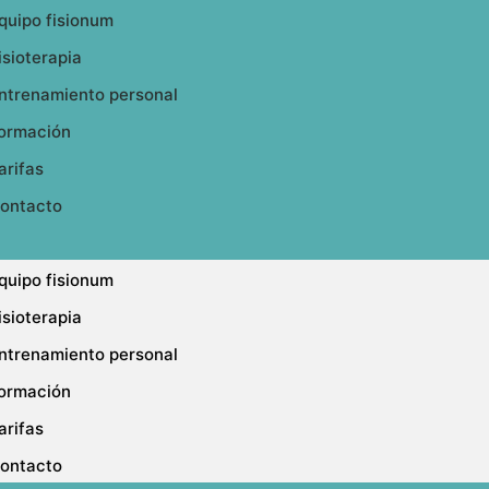
quipo fisionum
isioterapia
ntrenamiento personal
ormación
arifas
ontacto
quipo fisionum
isioterapia
ntrenamiento personal
ormación
arifas
ontacto