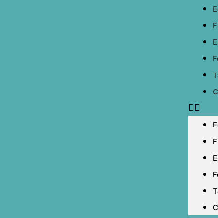
E
F
E
F
T
C
E
F
E
F
T
C