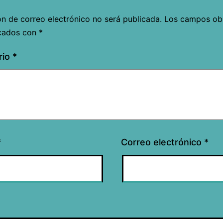
ón de correo electrónico no será publicada.
Los campos obl
cados con
*
rio
*
*
Correo electrónico
*