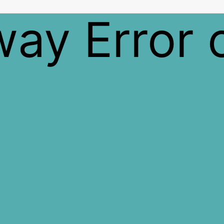
way
Error