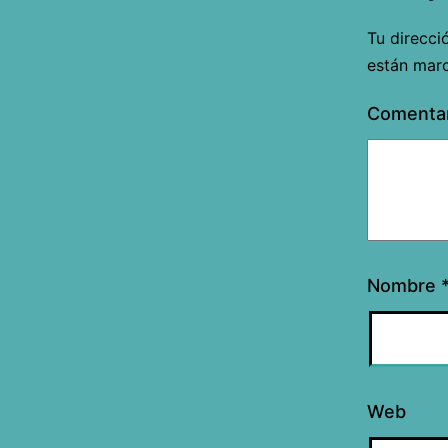
Tu direcci
están mar
Comenta
Nombre
Web