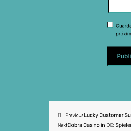
Guarda
próxim
Lucky Customer Supp
Previous
Cobra Casino in DE: Spiel
Next