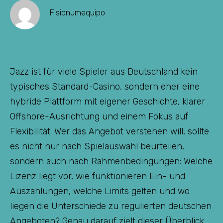
Fisionumequipo
Jazz ist für viele Spieler aus Deutschland kein
typisches Standard-Casino, sondern eher eine
hybride Plattform mit eigener Geschichte, klarer
Offshore-Ausrichtung und einem Fokus auf
Flexibilität. Wer das Angebot verstehen will, sollte
es nicht nur nach Spielauswahl beurteilen,
sondern auch nach Rahmenbedingungen: Welche
Lizenz liegt vor, wie funktionieren Ein- und
Auszahlungen, welche Limits gelten und wo
liegen die Unterschiede zu regulierten deutschen
Angeboten? Genau darauf zielt dieser Überblick