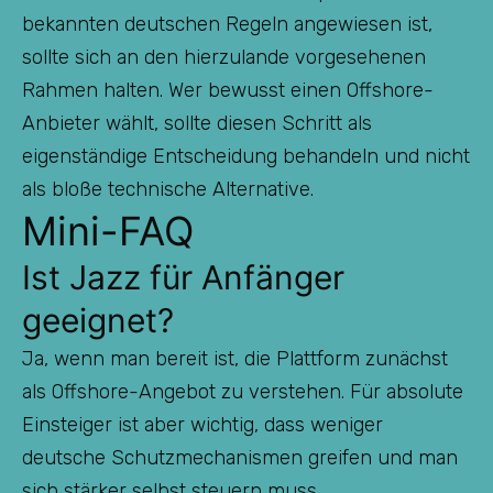
bekannten deutschen Regeln angewiesen ist,
sollte sich an den hierzulande vorgesehenen
Rahmen halten. Wer bewusst einen Offshore-
Anbieter wählt, sollte diesen Schritt als
eigenständige Entscheidung behandeln und nicht
als bloße technische Alternative.
Mini-FAQ
Ist Jazz für Anfänger
geeignet?
Ja, wenn man bereit ist, die Plattform zunächst
als Offshore-Angebot zu verstehen. Für absolute
Einsteiger ist aber wichtig, dass weniger
deutsche Schutzmechanismen greifen und man
sich stärker selbst steuern muss.