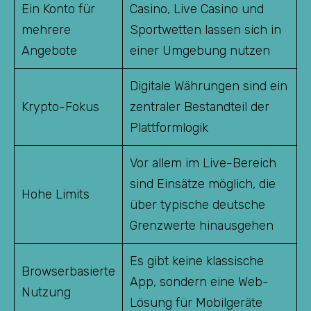
Ein Konto für
Casino, Live Casino und
mehrere
Sportwetten lassen sich in
Angebote
einer Umgebung nutzen
Digitale Währungen sind ein
Krypto-Fokus
zentraler Bestandteil der
Plattformlogik
Vor allem im Live-Bereich
sind Einsätze möglich, die
Hohe Limits
über typische deutsche
Grenzwerte hinausgehen
Es gibt keine klassische
Browserbasierte
App, sondern eine Web-
Nutzung
Lösung für Mobilgeräte