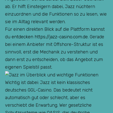
ab. Er hilft Einsteigern dabei, Jazz nüchtern
einzuordnen und die Funktionen so zu lesen, wie
sie im Alltag relevant werden.
Für einen direkten Blick auf die Plattform kannst
du
entdecken https://jazz-casino.com.de
. Gerade
bei einem Anbieter mit Offshore-Struktur ist es
sinnvoll, erst die Mechanik zu verstehen und
dann erst zu entscheiden, ob das Angebot zum
eigenen Spielstil passt.
Wichtig ist dabei: Jazz ist kein klassisches
deutsches GGL-Casino. Das bedeutet nicht
automatisch gut oder schlecht, aber es
verschiebt die Erwartung. Wer gesetzliche
Schutzsysteme wie OASIS, das deutsche