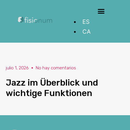
Equipo fisionum
Entrenamiento personal
ES
CA
julio 1, 2026
No hay comentarios
Jazz im Überblick und
wichtige Funktionen