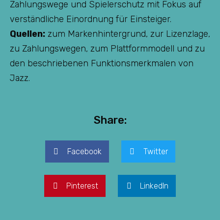
Zahlungswege und Spielerschutz mit Fokus auf
verständliche Einordnung für Einsteiger.
Quellen:
zum Markenhintergrund, zur Lizenzlage,
zu Zahlungswegen, zum Plattformmodell und zu
den beschriebenen Funktionsmerkmalen von
Jazz.
Share:
Facebook
Twitter
Pinterest
LinkedIn