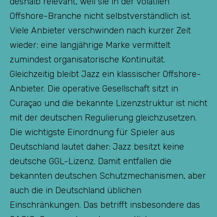
deshalb relevant, weil sie in der volatilen
Offshore-Branche nicht selbstverständlich ist.
Viele Anbieter verschwinden nach kurzer Zeit
wieder; eine langjährige Marke vermittelt
zumindest organisatorische Kontinuität.
Gleichzeitig bleibt Jazz ein klassischer Offshore-
Anbieter. Die operative Gesellschaft sitzt in
Curaçao und die bekannte Lizenzstruktur ist nicht
mit der deutschen Regulierung gleichzusetzen.
Die wichtigste Einordnung für Spieler aus
Deutschland lautet daher: Jazz besitzt keine
deutsche GGL-Lizenz. Damit entfallen die
bekannten deutschen Schutzmechanismen, aber
auch die in Deutschland üblichen
Einschränkungen. Das betrifft insbesondere das