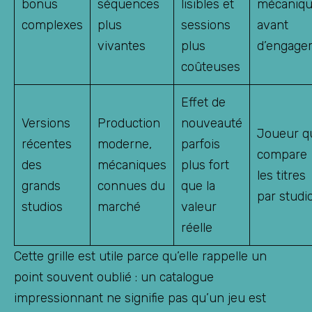
bonus
séquences
lisibles et
mécaniq
complexes
plus
sessions
avant
vivantes
plus
d’engage
coûteuses
Effet de
Versions
Production
nouveauté
Joueur q
récentes
moderne,
parfois
compare
des
mécaniques
plus fort
les titres
grands
connues du
que la
par studi
studios
marché
valeur
réelle
Cette grille est utile parce qu’elle rappelle un
point souvent oublié : un catalogue
impressionnant ne signifie pas qu’un jeu est