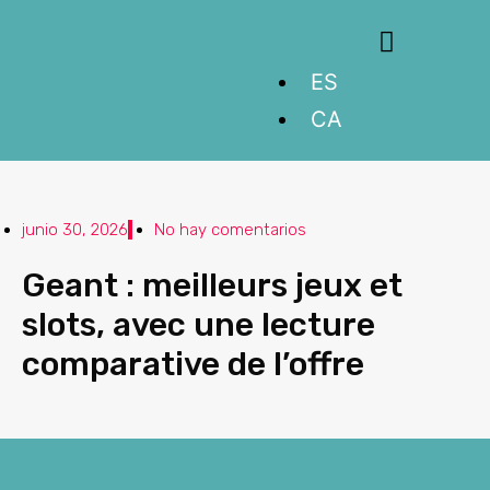
Equipo fisionum
Entrenamiento personal
ES
CA
junio 30, 2026
No hay comentarios
Geant : meilleurs jeux et
slots, avec une lecture
comparative de l’offre