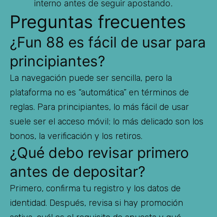
interno antes de seguir apostando.
Preguntas frecuentes
¿Fun 88 es fácil de usar para
principiantes?
La navegación puede ser sencilla, pero la
plataforma no es “automática” en términos de
reglas. Para principiantes, lo más fácil de usar
suele ser el acceso móvil; lo más delicado son los
bonos, la verificación y los retiros.
¿Qué debo revisar primero
antes de depositar?
Primero, confirma tu registro y los datos de
identidad. Después, revisa si hay promoción