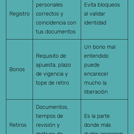
personales
Evita bloqueos
Registro
correctos y
al validar
coincidencia con
identidad
tus documentos
Un bono mal
Requisito de
entendido
apuesta, plazo
puede
Bonos
de vigencia y
encarecer
tope de retiro
mucho la
liberación
Documentos,
tiempos de
Es la parte
Retiros
revisión y
donde más
motivos de
dudas aparecen