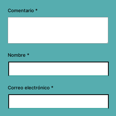
Comentario
*
Nombre
*
Correo electrónico
*