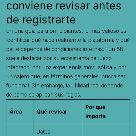
conviene revisar antes
de registrarte
En una guía para principiantes, lo más valioso es
identificar qué hace realmente la plataforma y qué
parte depende de condiciones internas. Fun 88
suele destacar por su ecosistema de juego
integrado, por una experiencia móvil sólida y por
un cajero que, en términos generales, busca ser
funcional. Sin embargo, la utilidad real depende
de cómo se aplican sus reglas.
Por qué
Área
Qué revisar
importa
Datos