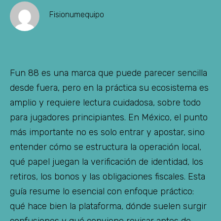
Fisionumequipo
Fun 88 es una marca que puede parecer sencilla
desde fuera, pero en la práctica su ecosistema es
amplio y requiere lectura cuidadosa, sobre todo
para jugadores principiantes. En México, el punto
más importante no es solo entrar y apostar, sino
entender cómo se estructura la operación local,
qué papel juegan la verificación de identidad, los
retiros, los bonos y las obligaciones fiscales. Esta
guía resume lo esencial con enfoque práctico:
qué hace bien la plataforma, dónde suelen surgir
confusiones y qué conviene revisar antes de