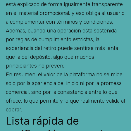
está explicado de forma igualmente transparente
en el material promocional, y eso obliga al usuario
a complementar con términos y condiciones.
Además, cuando una operación está sostenida
por reglas de cumplimiento estrictas, la
experiencia del retiro puede sentirse más lenta
que la del depósito, algo que muchos
principiantes no prevén.
En resumen, el valor de la plataforma no se mide
solo por la apariencia del inicio ni por la promesa
comercial, sino por la consistencia entre lo que
ofrece, lo que permite y lo que realmente valida al
cobrar.
Lista rápida de