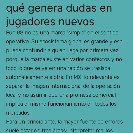
qué genera dudas en
jugadores nuevos
Fun 88 no es una marca “simple” en el sentido
operativo. Su ecosistema global es grande y eso
puede confundir a quien llega por primera vez,
porque la marca existe en varios contextos y no
todo lo que se ve en una región se traslada
automáticamente a otra. En MX, lo relevante es
separar la imagen internacional de la operación
local y no asumir que una promesa comercial
implica el mismo funcionamiento en todos los
mercados.
Para un principiante, la mayor fuente de errores
suele estar en tres áreas: interpretar mal los