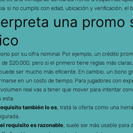
ia: si no cumplís con edad, ubicación y verificación, el 
erpreta una promo s
sico
ono por su cifra nominal. Por ejemplo, un crédito pro
de $20.000, pero si el primero tiene reglas más claras,
uede ser mucho más eficiente. En cambio, un bono gra
rmarse en un costo de tiempo. Para jugadores con experi
 volumen real vas a tener que mover para intentar conve
 esta:
 requisito también lo es
, tratá la oferta como una herr
egurada.
el requisito es razonable
, suele ser más usable para 