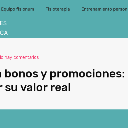
Equipo fisionum
Fisioterapia
Entrenamiento person
ES
CA
No hay comentarios
a bonos y promociones
 su valor real