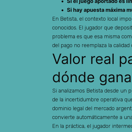
Si el juego aportado es li
Si hay apuesta máxima m
En Betista, el contexto local im
conocidos. El jugador que deposi
problema es que esa misma comod
del pago no reemplaza la calidad 
Valor real p
dónde gana
Si analizamos Betista desde un pu
de la incertidumbre operativa que
dominio legal del mercado argent
convierte automáticamente a una 
En la práctica, el jugador interm