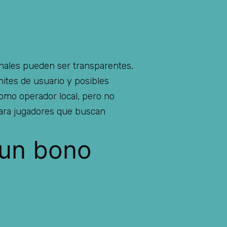
onales pueden ser transparentes,
ímites de usuario y posibles
 como operador local, pero no
para jugadores que buscan
 un bono