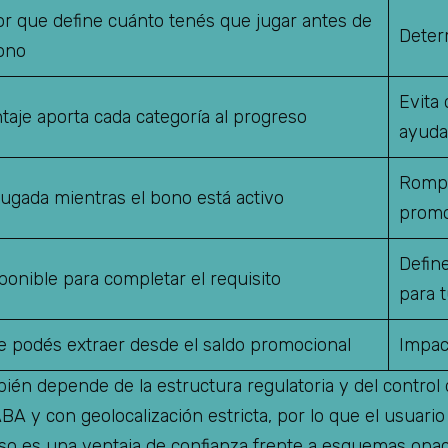
or que define cuánto tenés que jugar antes de
Deter
bono
Evita
aje aporta cada categoría al progreso
ayud
Rompe
jugada mientras el bono está activo
promo
Defin
onible para completar el requisito
para t
 podés extraer desde el saldo promocional
Impact
mbién depende de la estructura regulatoria y del contr
ABA y con geolocalización estricta, por lo que el usuar
 Eso es una ventaja de confianza frente a esquemas opa