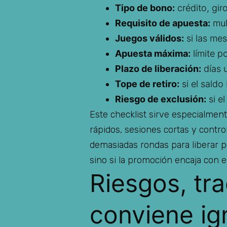
Tipo de bono:
crédito, gi
Requisito de apuesta:
mult
Juegos válidos:
si las mes
Apuesta máxima:
límite p
Plazo de liberación:
días u
Tope de retiro:
si el saldo
Riesgo de exclusión:
si e
Este checklist sirve especialmen
rápidos, sesiones cortas y contro
demasiadas rondas para liberar po
sino si la promoción encaja con 
Riesgos, tra
conviene ig