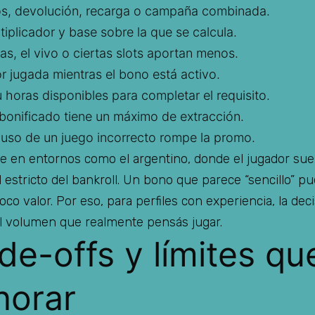
ros, devolución, recarga o campaña combinada.
iplicador y base sobre la que se calcula.
as, el vivo o ciertas slots aportan menos.
or jugada mientras el bono está activo.
 horas disponibles para completar el requisito.
 bonificado tiene un máximo de extracción.
l uso de un juego incorrecto rompe la promo.
te en entornos como el argentino, donde el jugador suel
l estricto del bankroll. Un bono que parece “sencillo” p
co valor. Por eso, para perfiles con experiencia, la dec
el volumen que realmente pensás jugar.
de-offs y límites qu
norar