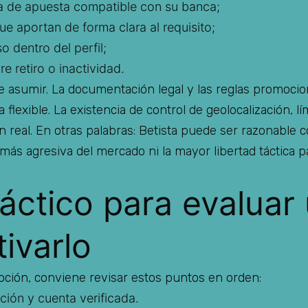
a de apuesta compatible con su banca;
ue aportan de forma clara al requisito;
o dentro del perfil;
e retiro o inactividad.
 asumir. La documentación legal y las reglas promoci
 flexible. La existencia de control de geolocalización, l
ión real. En otras palabras: Betista puede ser razonable
ás agresiva del mercado ni la mayor libertad táctica 
ráctico para evaluar
ivarlo
ción, conviene revisar estos puntos en orden:
ción y cuenta verificada.