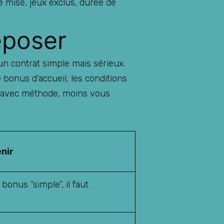
de mise, jeux exclus, durée de
époser
un contrat simple mais sérieux.
e bonus d’accueil, les conditions
uez avec méthode, moins vous
nir
bonus “simple”, il faut