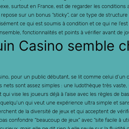
exe, surtout en France, est de regarder les conditions a
 repose sur un bonus “sticky”, car ce type de structure
ément ce qui est soumis à condition et ce qui ne l’est
uin Casino semble c
no, pour un public débutant, se lit comme celui d’un ca
us nets sont assez simples : une ludothèque très vaste
qui vise les joueurs déjà à l’aise avec les règles de ba
 quelqu’un qui veut une expérience ultra simple et sans
chent de la diversité de jeux et qui acceptent de vérifi
 pas confondre “beaucoup de jeux” avec “site facile à ut
rieux, mais elle ne dit rien à elle seule sur la fluidité 