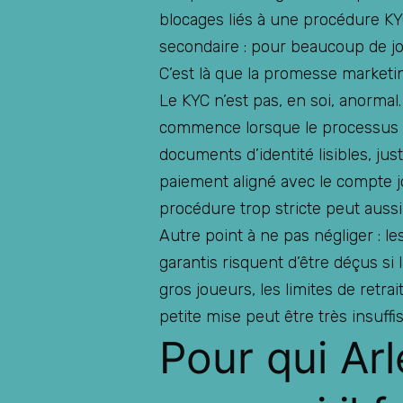
blocages liés à une procédure KY
secondaire : pour beaucoup de jo
C’est là que la promesse marketin
Le KYC n’est pas, en soi, anormal. 
commence lorsque le processus devi
documents d’identité lisibles, ju
paiement aligné avec le compte j
procédure trop stricte peut aussi
Autre point à ne pas négliger : le
garantis risquent d’être déçus si
gros joueurs, les limites de retr
petite mise peut être très insuff
Pour qui Arl