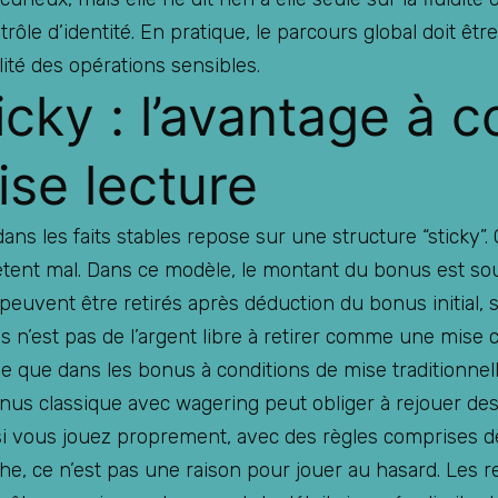
trôle d’identité. En pratique, le parcours global doit êtr
ilité des opérations sensibles.
icky : l’avantage à 
se lecture
s les faits stables repose sur une structure “sticky”. C
tent mal. Dans ce modèle, le montant du bonus est sou
 peuvent être retirés après déduction du bonus initial
s n’est pas de l’argent libre à retirer comme une mise c
ble que dans les bonus à conditions de mise traditionnell
nus classique avec wagering peut obliger à rejouer de
ent : si vous jouez proprement, avec des règles comprises 
che, ce n’est pas une raison pour jouer au hasard. Les r