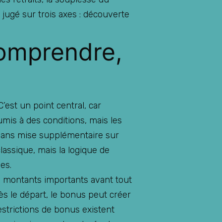
e jugé sur trois axes : découverte
comprendre,
’est un point central, car
mis à des conditions, mais les
, sans mise supplémentaire sur
lassique, mais la logique de
es.
s montants importants avant tout
dès le départ, le bonus peut créer
estrictions de bonus existent