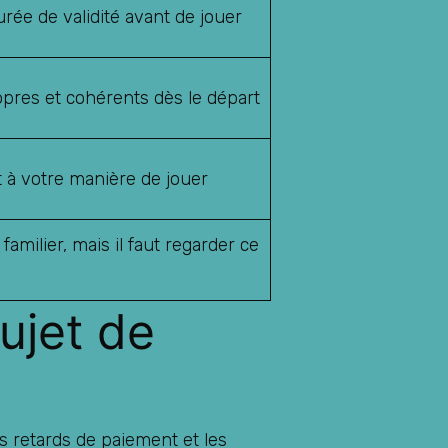
urée de validité avant de jouer
res et cohérents dès le départ
nt à votre manière de jouer
familier, mais il faut regarder ce
sujet de
es retards de paiement et les