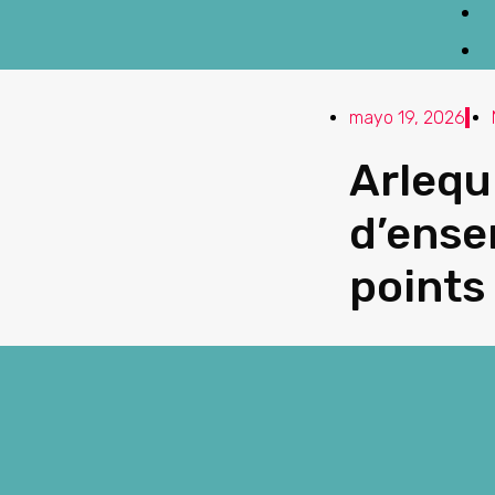
mayo 19, 2026
Arlequ
d’ense
points 