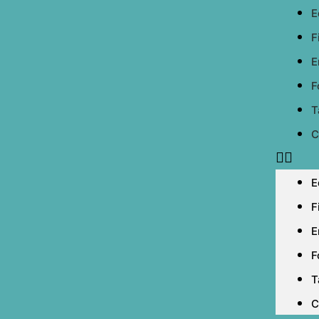
E
F
E
F
T
C
E
F
E
F
T
C