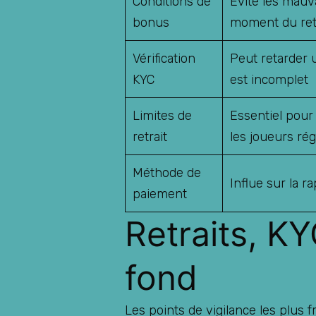
Conditions de
Évite les mauv
bonus
moment du ret
Vérification
Peut retarder u
KYC
est incomplet
Limites de
Essentiel pour
retrait
les joueurs rég
Méthode de
Influe sur la rap
paiement
Retraits, KYC
fond
Les points de vigilance les plus 