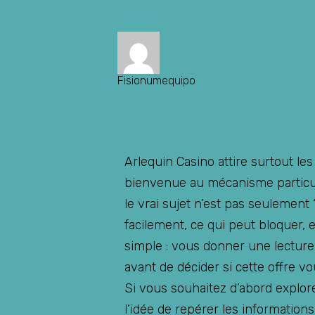
Fisionumequipo
Arlequin Casino attire surtout le
bienvenue au mécanisme particuli
le vrai sujet n’est pas seulement 
facilement, ce qui peut bloquer, e
simple : vous donner une lecture c
avant de décider si cette offre v
Si vous souhaitez d’abord explor
l’idée de repérer les information