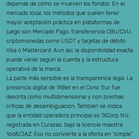
depende de cómo se mueven los fondos. En el
mercado local, los métodos que suelen tener
mayor aceptación práctica en plataformas de
juego son Mercado Pago, transferencia CBU/CVU,
criptomonedas como USDT y tarjetas de débito
Visa o Mastercard. Aun así, la disponibilidad exacta
puede variar según la cuenta y la estructura
operativa de la marca.
La parte más sensible es la transparencia legal. La
presencia digital de 1XBet en el Cono Sur fue
descrita como multidimensional y con brechas
críticas de desambiguación. También se indica
que la entidad operadora principal es 1XCorp N.V.,
registrada en Curazao, bajo la licencia maestra
1668/JAZ. Eso no convierte a la oferta en “simple”