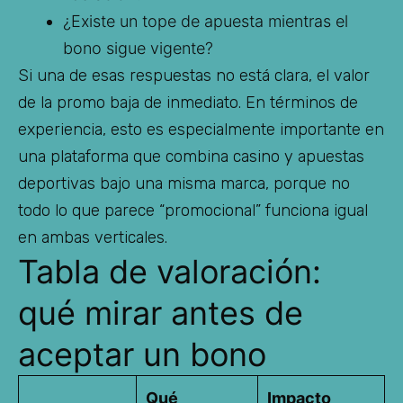
¿Existe un tope de apuesta mientras el
bono sigue vigente?
Si una de esas respuestas no está clara, el valor
de la promo baja de inmediato. En términos de
experiencia, esto es especialmente importante en
una plataforma que combina casino y apuestas
deportivas bajo una misma marca, porque no
todo lo que parece “promocional” funciona igual
en ambas verticales.
Tabla de valoración:
qué mirar antes de
aceptar un bono
Qué
Impacto