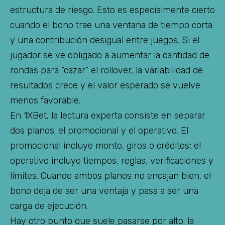
estructura de riesgo. Esto es especialmente cierto
cuando el bono trae una ventana de tiempo corta
y una contribución desigual entre juegos. Si el
jugador se ve obligado a aumentar la cantidad de
rondas para “cazar” el rollover, la variabilidad de
resultados crece y el valor esperado se vuelve
menos favorable.
En 1XBet, la lectura experta consiste en separar
dos planos: el promocional y el operativo. El
promocional incluye monto, giros o créditos; el
operativo incluye tiempos, reglas, verificaciones y
límites. Cuando ambos planos no encajan bien, el
bono deja de ser una ventaja y pasa a ser una
carga de ejecución.
Hay otro punto que suele pasarse por alto: la