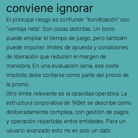
conviene ignorar
El principal riesgo es confundir “bonificación” con
“ventaja neta”. Son cosas distintas. Un bono
puede ampliar el tiempo de juego, pero también
puede imponer límites de apuesta y condiciones
de liberación que reducen el margen de
maniobra. En una evaluación seria, ese coste
implícito debe contarse como parte del precio de
la promo.
Otro límite relevante es la opacidad operativa. La
estructura corporativa de 1XBet se describe como
deliberadamente compleja, con gestión de pagos
y operación repartidas entre entidades. Para un
usuario avanzado esto no es solo un dato