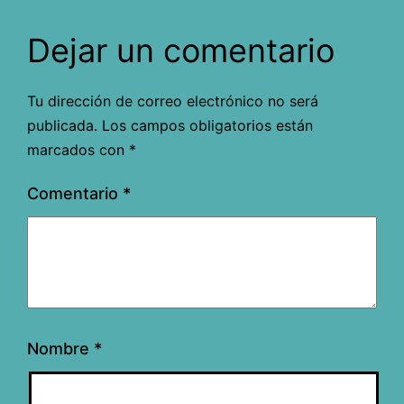
Dejar un comentario
Tu dirección de correo electrónico no será
publicada.
Los campos obligatorios están
marcados con
*
Comentario
*
Nombre
*