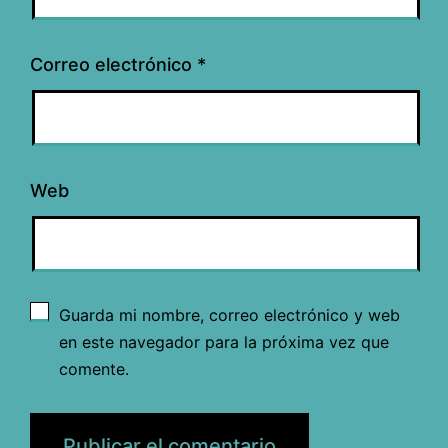
Correo electrónico
*
Web
Guarda mi nombre, correo electrónico y web
en este navegador para la próxima vez que
comente.