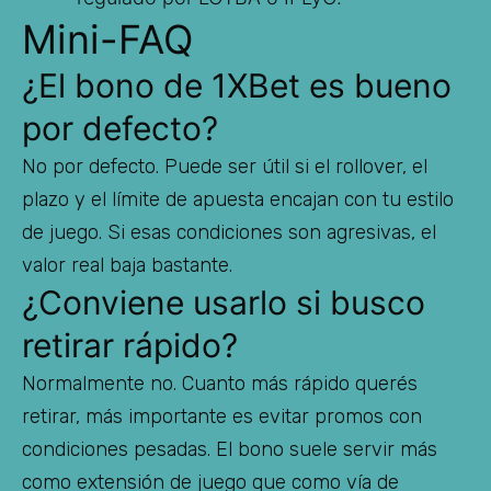
Mini-FAQ
¿El bono de 1XBet es bueno
por defecto?
No por defecto. Puede ser útil si el rollover, el
plazo y el límite de apuesta encajan con tu estilo
de juego. Si esas condiciones son agresivas, el
valor real baja bastante.
¿Conviene usarlo si busco
retirar rápido?
Normalmente no. Cuanto más rápido querés
retirar, más importante es evitar promos con
condiciones pesadas. El bono suele servir más
como extensión de juego que como vía de