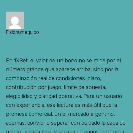
Fisionumequipo
En 1XBet, el valor de un bono no se mide por el
número grande que aparece arriba, sino por la
combinación real de condiciones: plazo,
contribución por juego, límite de apuesta,
elegibilidad y claridad operativa. Para un usuario
con experiencia, esa lectura es más útil que la
promesa comercial. En el mercado argentino,
además, conviene separar con cuidado la capa de
marca, la capa legal y la capa de pagos, porque la