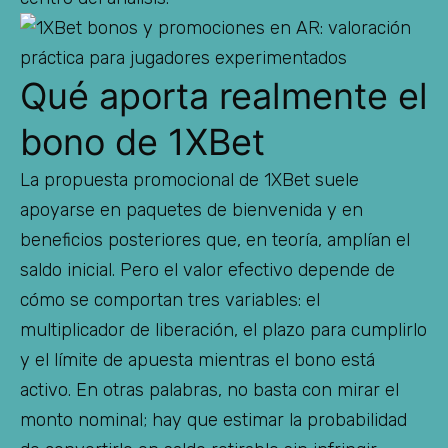
Qué aporta realmente el
bono de 1XBet
La propuesta promocional de 1XBet suele
apoyarse en paquetes de bienvenida y en
beneficios posteriores que, en teoría, amplían el
saldo inicial. Pero el valor efectivo depende de
cómo se comportan tres variables: el
multiplicador de liberación, el plazo para cumplirlo
y el límite de apuesta mientras el bono está
activo. En otras palabras, no basta con mirar el
monto nominal; hay que estimar la probabilidad