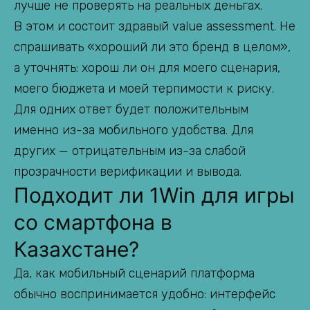
лучше не проверять на реальных деньгах.
В этом и состоит здравый value assessment. Не
спрашивать «хороший ли это бренд в целом»,
а уточнять: хорош ли он для моего сценария,
моего бюджета и моей терпимости к риску.
Для одних ответ будет положительным
именно из-за мобильного удобства. Для
других — отрицательным из-за слабой
прозрачности верификации и вывода.
Подходит ли 1Win для игры
со смартфона в
Казахстане?
Да, как мобильный сценарий платформа
обычно воспринимается удобно: интерфейс