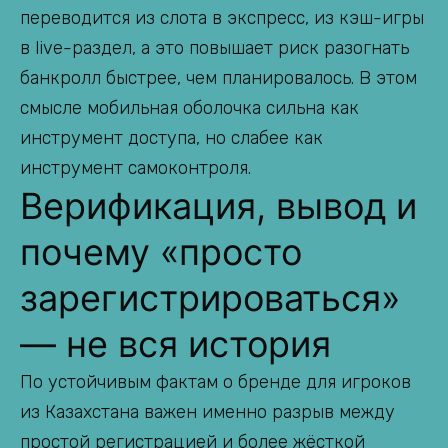
переводится из слота в экспресс, из кэш-игры
в live-раздел, а это повышает риск разогнать
банкролл быстрее, чем планировалось. В этом
смысле мобильная оболочка сильна как
инструмент доступа, но слабее как
инструмент самоконтроля.
Верификация, вывод и
почему «просто
зарегистрироваться»
— не вся история
По устойчивым фактам о бренде для игроков
из Казахстана важен именно разрыв между
простой регистрацией и более жёсткой