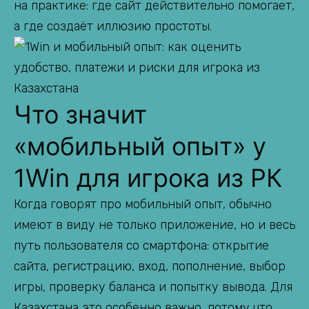
на практике: где сайт действительно помогает,
а где создаёт иллюзию простоты.
Что значит
«мобильный опыт» у
1Win для игрока из РК
Когда говорят про мобильный опыт, обычно
имеют в виду не только приложение, но и весь
путь пользователя со смартфона: открытие
сайта, регистрацию, вход, пополнение, выбор
игры, проверку баланса и попытку вывода. Для
Казахстана это особенно важно, потому что