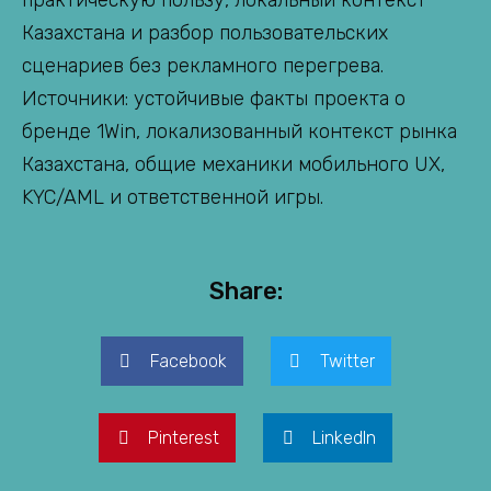
Казахстана и разбор пользовательских
сценариев без рекламного перегрева.
Источники: устойчивые факты проекта о
бренде 1Win, локализованный контекст рынка
Казахстана, общие механики мобильного UX,
KYC/AML и ответственной игры.
Share:
Facebook
Twitter
Pinterest
LinkedIn