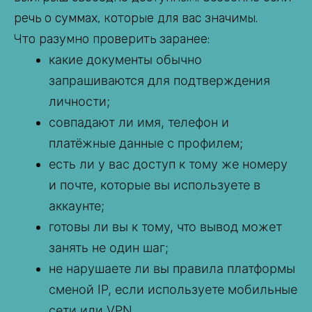
речь о суммах, которые для вас значимы.
Что разумно проверить заранее:
какие документы обычно
запрашиваются для подтверждения
личности;
совпадают ли имя, телефон и
платёжные данные с профилем;
есть ли у вас доступ к тому же номеру
и почте, которые вы используете в
аккаунте;
готовы ли вы к тому, что вывод может
занять не один шаг;
не нарушаете ли вы правила платформы
сменой IP, если используете мобильные
сети или VPN.