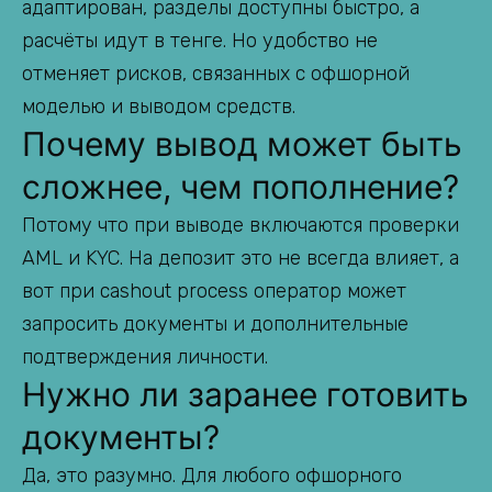
адаптирован, разделы доступны быстро, а
расчёты идут в тенге. Но удобство не
отменяет рисков, связанных с офшорной
моделью и выводом средств.
Почему вывод может быть
сложнее, чем пополнение?
Потому что при выводе включаются проверки
AML и KYC. На депозит это не всегда влияет, а
вот при cashout process оператор может
запросить документы и дополнительные
подтверждения личности.
Нужно ли заранее готовить
документы?
Да, это разумно. Для любого офшорного