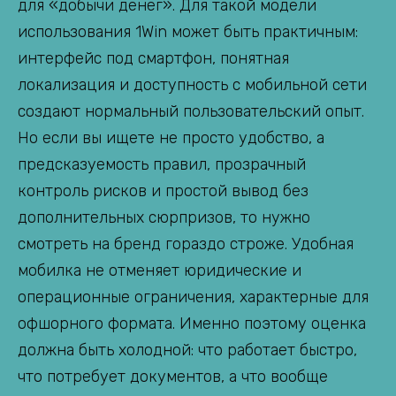
для «добычи денег». Для такой модели
использования 1Win может быть практичным:
интерфейс под смартфон, понятная
локализация и доступность с мобильной сети
создают нормальный пользовательский опыт.
Но если вы ищете не просто удобство, а
предсказуемость правил, прозрачный
контроль рисков и простой вывод без
дополнительных сюрпризов, то нужно
смотреть на бренд гораздо строже. Удобная
мобилка не отменяет юридические и
операционные ограничения, характерные для
офшорного формата. Именно поэтому оценка
должна быть холодной: что работает быстро,
что потребует документов, а что вообще