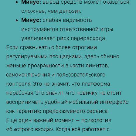
Минус:
вывод средств может оказаться
сложнее, чем депозит.
Минус:
слабая видимость
инструментов ответственной игры
увеличивает риск перерасхода.
Если сравнивать с более строгими
регулируемыми площадками, здесь обычно
меньше прозрачности в части лимитов,
самоисключения и пользовательского
контроля. Это не значит, что платформа
нерабочая. Это значит, что новичку не стоит
воспринимать удобный мобильный интерфейс
как гарантию предсказуемого сервиса.
Ещё один важный момент — психология
«быстрого входа». Когда всё работает с