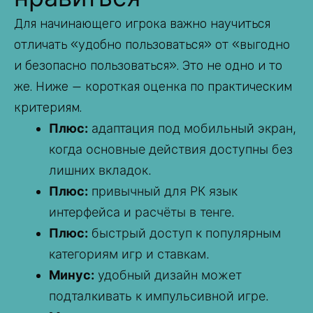
Для начинающего игрока важно научиться
отличать «удобно пользоваться» от «выгодно
и безопасно пользоваться». Это не одно и то
же. Ниже — короткая оценка по практическим
критериям.
Плюс:
адаптация под мобильный экран,
когда основные действия доступны без
лишних вкладок.
Плюс:
привычный для РК язык
интерфейса и расчёты в тенге.
Плюс:
быстрый доступ к популярным
категориям игр и ставкам.
Минус:
удобный дизайн может
подталкивать к импульсивной игре.