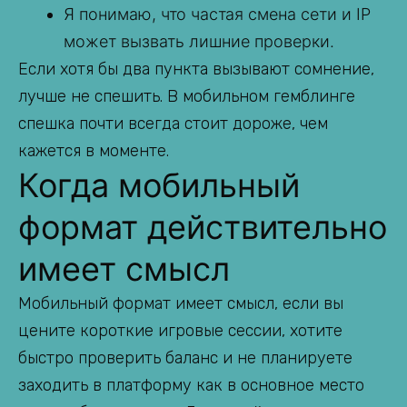
Я понимаю, что частая смена сети и IP
может вызвать лишние проверки.
Если хотя бы два пункта вызывают сомнение,
лучше не спешить. В мобильном гемблинге
спешка почти всегда стоит дороже, чем
кажется в моменте.
Когда мобильный
формат действительно
имеет смысл
Мобильный формат имеет смысл, если вы
цените короткие игровые сессии, хотите
быстро проверить баланс и не планируете
заходить в платформу как в основное место