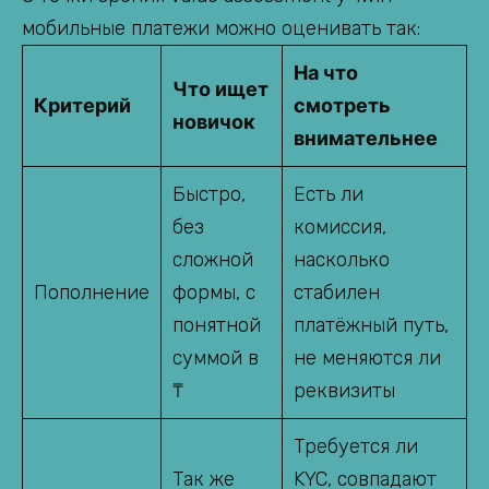
мобильные платежи можно оценивать так:
На что
Что ищет
Критерий
смотреть
новичок
внимательнее
Быстро,
Есть ли
без
комиссия,
сложной
насколько
Пополнение
формы, с
стабилен
понятной
платёжный путь,
суммой в
не меняются ли
₸
реквизиты
Требуется ли
Так же
KYC, совпадают